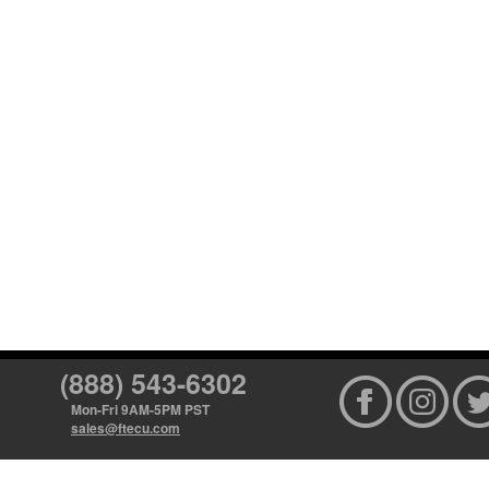
(888) 543-6302
Mon-Fri 9AM-5PM PST
sales@ftecu.com