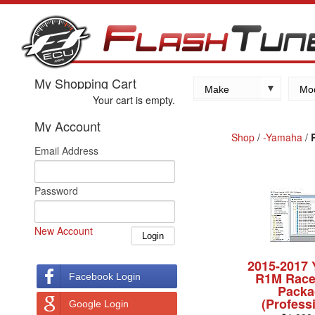
My Shopping Cart
Make
Mo
Your cart is empty.
Kawasaki
My Account
Yamaha
Shop
/
-Yamaha
/
Email Address
Suzuki
Honda
Password
New Account
2015-2017
R1M Race
Facebook Login
Packa
(Profess
Google Login