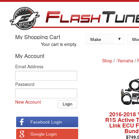
My Shopping Cart
Make
Mo
Your cart is empty.
Kawasaki
My Account
Yamaha
Shop
/
-Yamaha
/
Email Address
Suzuki
Honda
Password
New Account
2016-2018
R1S Active 
Facebook Login
Link ECU F
Bund
Google Login
$749.