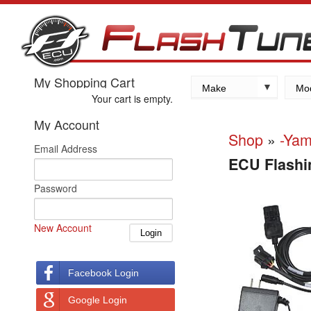
My Shopping Cart
Make
Mo
Your cart is empty.
Kawasaki
My Account
Yamaha
Shop
»
-Ya
Email Address
Suzuki
ECU Flashin
Honda
Password
New Account
Facebook Login
Google Login