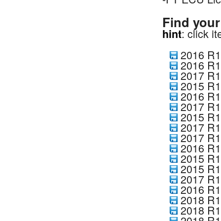
Z900 70kW
FZ1
2017-2020
2015-2017
2021-2024
2018-2021
1400GTR
FZ8
2018
2006-2014
Find you
Teryx KRX 1000
VMAX
2008-2022
2011-2013
: click 
hint
Super Tenere
2020-2021
2009-2020
Tenere 700
2012-2013
2016 R1
2014-2024
YXZ1000R
2021-2024
2016 R1
YFZ450R
2016-2025
2017 R1
Wolverine X2
2009-2024
2015 R1
Wolverine X4
2019-2020
2016 R1
Sidewinder
2018-2020
2017 R1
R7
2017-2022
2015 R1
MT03
2021-2024
2017 R1
2020-2021
2017 R1
2016 R1
2015 R1
2015 R1
2017 R1
2016 R1
2018 R1
2018 R1
2018 R1