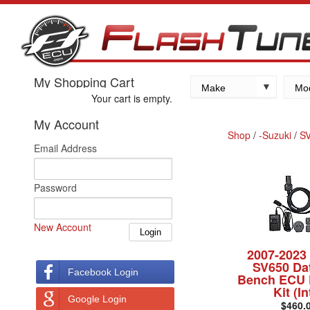
My Shopping Cart
Make
Mo
Your cart is empty.
Kawasaki
My Account
Yamaha
Shop
/
-Suzuki
/
S
Email Address
Suzuki
Honda
Password
New Account
2007-2023
SV650 Da
Facebook Login
Bench ECU 
Kit (In
Google Login
$460.