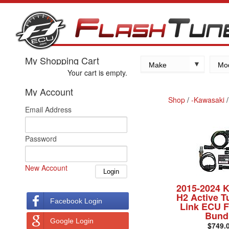
My Shopping Cart
Make
Mo
Your cart is empty.
Kawasaki
My Account
Yamaha
Shop
/
-Kawasaki
Email Address
Suzuki
Honda
Password
New Account
2015-2024 
H2 Active T
Facebook Login
Link ECU F
Bund
Google Login
$749.