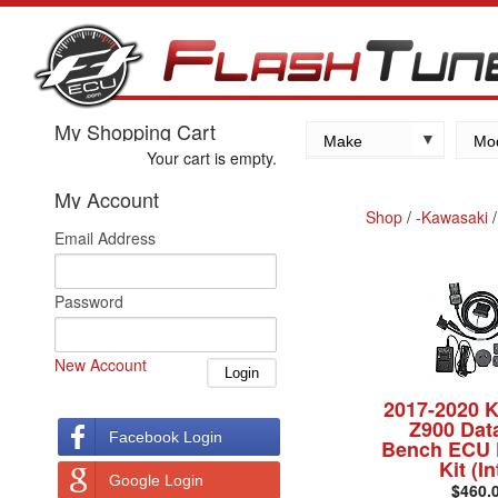
My Shopping Cart
Make
Mo
Your cart is empty.
Kawasaki
My Account
Yamaha
Shop
/
-Kawasaki
Email Address
Suzuki
Honda
Password
New Account
2017-2020 
Z900 Dat
Facebook Login
Bench ECU 
Kit (In
Google Login
$460.