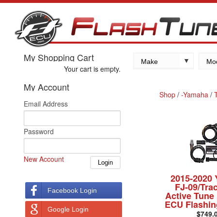
My Shopping Cart
Make
Mo
Your cart is empty.
Kawasaki
My Account
Yamaha
Shop
/
-Yamaha
/
Email Address
Suzuki
Honda
Password
New Account
2015-2020
FJ-09/Tra
Facebook Login
Active Tune
ECU Flashin
Google Login
$749.