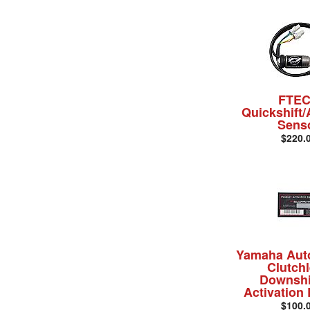
FTE
Quickshift/
Sens
$220.
Yamaha Auto
Clutch
Downshi
Activation
$100.