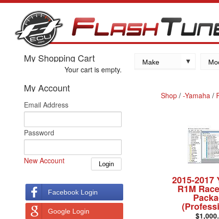
My Shopping Cart
Make
Mo
Your cart is empty.
Kawasaki
My Account
Yamaha
Shop
/
-Yamaha
/
Email Address
Suzuki
Honda
Password
New Account
2015-2017
R1M Race
Facebook Login
Packa
(Profess
Google Login
$1,000