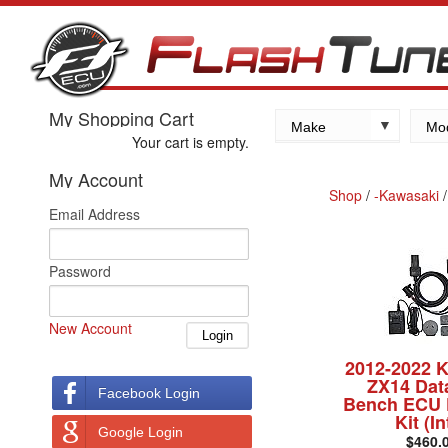
My Shopping Cart
Make
Mo
Your cart is empty.
Kawasaki
My Account
Yamaha
Shop
/
-Kawasaki
Email Address
Suzuki
Honda
Password
New Account
2012-2022 
ZX14 Dat
Facebook Login
Bench ECU 
Kit (In
Google Login
$460.