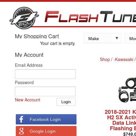
My Shopping Cart
Make
Mo
Your cart is empty.
Kawasaki
My Account
Yamaha
Shop
/
-Kawasaki
Email Address
Suzuki
Honda
Password
New Account
2018-2021 
H2 SX Acti
Facebook Login
Data Lin
Flashing 
Google Login
$749.