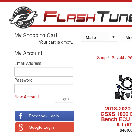
My Shopping Cart
Make
Mo
Your cart is empty.
Kawasaki
My Account
Yamaha
Shop
/
-Suzuki
/
G
Email Address
Suzuki
Honda
Password
New Account
2018-2020
GSXS 1000 D
Facebook Login
Bench ECU 
Kit (In
Google Login
$460.