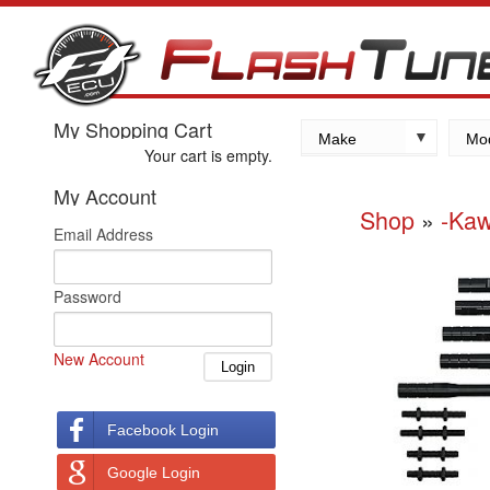
My Shopping Cart
Make
Mo
Your cart is empty.
Kawasaki
My Account
Yamaha
Shop
»
-Kaw
Email Address
Suzuki
Honda
Password
New Account
Facebook Login
Google Login