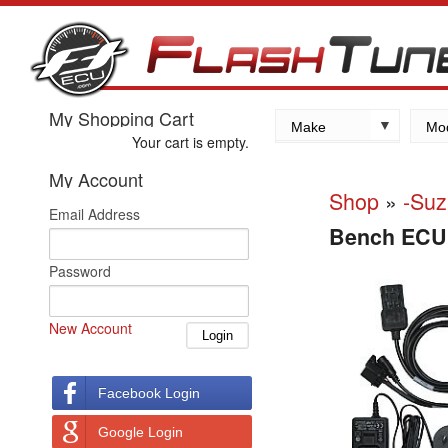
My Shopping Cart
Make
Mo
Your cart is empty.
Kawasaki
My Account
Yamaha
Shop
»
-Suz
Email Address
Suzuki
Bench ECU F
Honda
Password
New Account
Facebook Login
Google Login