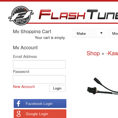
My Shopping Cart
Make
Mo
Your cart is empty.
Kawasaki
My Account
Yamaha
Shop
»
-Kaw
Email Address
Suzuki
Honda
Password
New Account
Facebook Login
Google Login